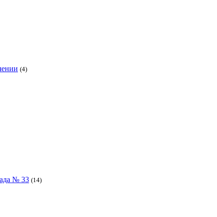
чении
(4)
сада № 33
(14)