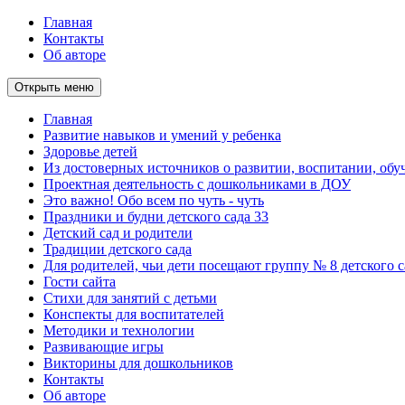
Главная
Контакты
Об авторе
Открыть меню
Главная
Развитие навыков и умений у ребенка
Здоровье детей
Из достоверных источников о развитии, воспитании, обу
Проектная деятельность с дошкольниками в ДОУ
Это важно! Обо всем по чуть - чуть
Праздники и будни детского сада 33
Детский сад и родители
Традиции детского сада
Для родителей, чьи дети посещают группу № 8 детского 
Гости сайта
Стихи для занятий с детьми
Конспекты для воспитателей
Методики и технологии
Развивающие игры
Викторины для дошкольников
Контакты
Об авторе